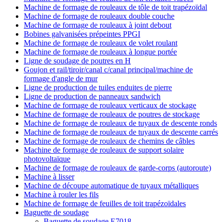
Machine de formage de rouleaux de tôle de toit trapézoïdal
Machine de formage de rouleaux double couche
Machine de formage de rouleaux à joint debout
Bobines galvanisées prépeintes PPGI
Machine de formage de rouleaux de volet roulant
Machine de formage de rouleaux à longue portée
Ligne de soudage de poutres en H
Goujon et rail/tiroir/canal c/canal principal/machine de
formage d'angle de mur
Ligne de production de tuiles enduites de pierre
Ligne de production de panneaux sandwich
Machine de formage de rouleaux verticaux de stockage
Machine de formage de rouleaux de poutres de stockage
Machine de formage de rouleaux de tuyaux de descente ronds
Machine de formage de rouleaux de tuyaux de descente carrés
Machine de formage de rouleaux de chemins de câbles
Machine de formage de rouleaux de support solaire
photovoltaïque
Machine de formage de rouleaux de garde-corps (autoroute)
Machine à lisser
Machine de découpe automatique de tuyaux métalliques
Machine à rouler les fils
Machine de formage de feuilles de toit trapézoïdales
Baguette de soudage
Baguette de soudage E7018