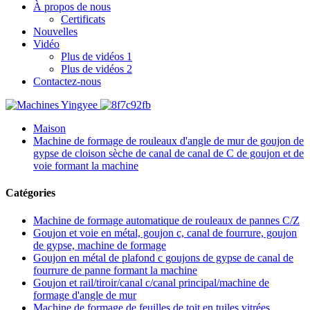
À propos de nous
Certificats
Nouvelles
Vidéo
Plus de vidéos 1
Plus de vidéos 2
Contactez-nous
Maison
Machine de formage de rouleaux d'angle de mur de goujon de
gypse de cloison sèche de canal de canal de C de goujon et de
voie formant la machine
Catégories
Machine de formage automatique de rouleaux de pannes C/Z
Goujon et voie en métal, goujon c, canal de fourrure, goujon
de gypse, machine de formage
Goujon en métal de plafond c goujons de gypse de canal de
fourrure de panne formant la machine
Goujon et rail/tiroir/canal c/canal principal/machine de
formage d'angle de mur
Machine de formage de feuilles de toit en tuiles vitrées