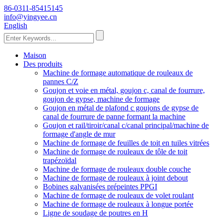
86-0311-85415145
info@yingyee.cn
English
Maison
Des produits
Machine de formage automatique de rouleaux de
pannes C/Z
Goujon et voie en métal, goujon c, canal de fourrure,
goujon de gypse, machine de formage
Goujon en métal de plafond c goujons de gypse de
canal de fourrure de panne formant la machine
Goujon et rail/tiroir/canal c/canal principal/machine de
formage d'angle de mur
Machine de formage de feuilles de toit en tuiles vitrées
Machine de formage de rouleaux de tôle de toit
trapézoïdal
Machine de formage de rouleaux double couche
Machine de formage de rouleaux à joint debout
Bobines galvanisées prépeintes PPGI
Machine de formage de rouleaux de volet roulant
Machine de formage de rouleaux à longue portée
Ligne de soudage de poutres en H