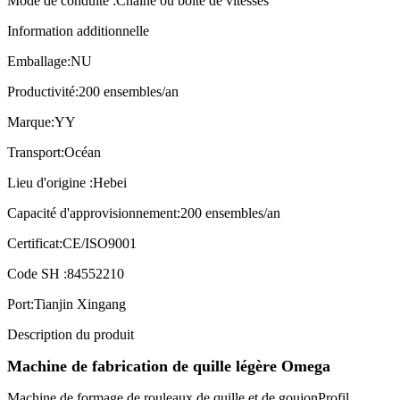
Mode de conduite :
Chaîne ou boîte de vitesses
Information additionnelle
Emballage:
NU
Productivité:
200 ensembles/an
Marque:
YY
Transport:
Océan
Lieu d'origine :
Hebei
Capacité d'approvisionnement:
200 ensembles/an
Certificat:
CE/ISO9001
Code SH :
84552210
Port:
Tianjin Xingang
Description du produit
Machine de fabrication de quille légère Omega
Machine de formage de rouleaux de quille et de goujon
Profil