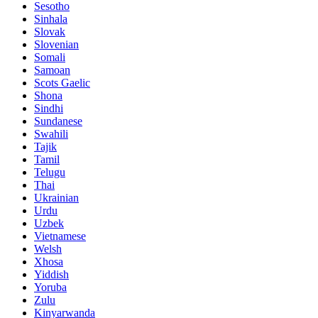
Sesotho
Sinhala
Slovak
Slovenian
Somali
Samoan
Scots Gaelic
Shona
Sindhi
Sundanese
Swahili
Tajik
Tamil
Telugu
Thai
Ukrainian
Urdu
Uzbek
Vietnamese
Welsh
Xhosa
Yiddish
Yoruba
Zulu
Kinyarwanda