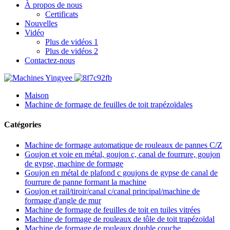
À propos de nous
Certificats
Nouvelles
Vidéo
Plus de vidéos 1
Plus de vidéos 2
Contactez-nous
Maison
Machine de formage de feuilles de toit trapézoïdales
Catégories
Machine de formage automatique de rouleaux de pannes C/Z
Goujon et voie en métal, goujon c, canal de fourrure, goujon
de gypse, machine de formage
Goujon en métal de plafond c goujons de gypse de canal de
fourrure de panne formant la machine
Goujon et rail/tiroir/canal c/canal principal/machine de
formage d'angle de mur
Machine de formage de feuilles de toit en tuiles vitrées
Machine de formage de rouleaux de tôle de toit trapézoïdal
Machine de formage de rouleaux double couche