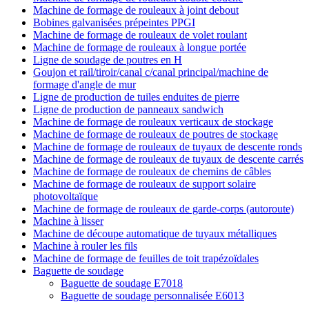
Machine de formage de rouleaux à joint debout
Bobines galvanisées prépeintes PPGI
Machine de formage de rouleaux de volet roulant
Machine de formage de rouleaux à longue portée
Ligne de soudage de poutres en H
Goujon et rail/tiroir/canal c/canal principal/machine de
formage d'angle de mur
Ligne de production de tuiles enduites de pierre
Ligne de production de panneaux sandwich
Machine de formage de rouleaux verticaux de stockage
Machine de formage de rouleaux de poutres de stockage
Machine de formage de rouleaux de tuyaux de descente ronds
Machine de formage de rouleaux de tuyaux de descente carrés
Machine de formage de rouleaux de chemins de câbles
Machine de formage de rouleaux de support solaire
photovoltaïque
Machine de formage de rouleaux de garde-corps (autoroute)
Machine à lisser
Machine de découpe automatique de tuyaux métalliques
Machine à rouler les fils
Machine de formage de feuilles de toit trapézoïdales
Baguette de soudage
Baguette de soudage E7018
Baguette de soudage personnalisée E6013