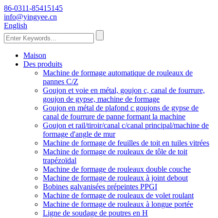
86-0311-85415145
info@yingyee.cn
English
Maison
Des produits
Machine de formage automatique de rouleaux de
pannes C/Z
Goujon et voie en métal, goujon c, canal de fourrure,
goujon de gypse, machine de formage
Goujon en métal de plafond c goujons de gypse de
canal de fourrure de panne formant la machine
Goujon et rail/tiroir/canal c/canal principal/machine de
formage d'angle de mur
Machine de formage de feuilles de toit en tuiles vitrées
Machine de formage de rouleaux de tôle de toit
trapézoïdal
Machine de formage de rouleaux double couche
Machine de formage de rouleaux à joint debout
Bobines galvanisées prépeintes PPGI
Machine de formage de rouleaux de volet roulant
Machine de formage de rouleaux à longue portée
Ligne de soudage de poutres en H