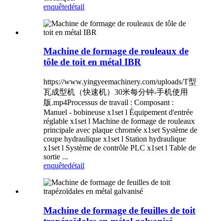
enquête
détail
Machine de formage de rouleaux de
tôle de toit en métal IBR
https://www.yingyeemachinery.com/uploads/T型
瓦成型机（快速机）30米每分钟-手机使用
版.mp4Processus de travail : Composant :
Manuel - bobineuse x1set l Équipement d'entrée
réglable x1set l Machine de formage de rouleaux
principale avec plaque chromée x1set Système de
coupe hydraulique x1set l Station hydraulique
x1set l Système de contrôle PLC x1set l Table de
sortie ...
enquête
détail
Machine de formage de feuilles de toit