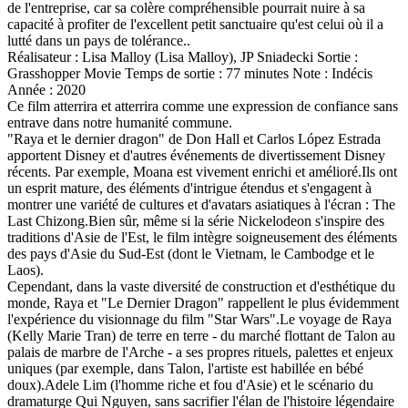
de l'entreprise, car sa colère compréhensible pourrait nuire à sa
capacité à profiter de l'excellent petit sanctuaire qu'est celui où il a
lutté dans un pays de tolérance..
Réalisateur : Lisa Malloy (Lisa Malloy), JP Sniadecki Sortie :
Grasshopper Movie Temps de sortie : 77 minutes Note : Indécis
Année : 2020
Ce film atterrira et atterrira comme une expression de confiance sans
entrave dans notre humanité commune.
"Raya et le dernier dragon" de Don Hall et Carlos López Estrada
apportent Disney et d'autres événements de divertissement Disney
récents. Par exemple, Moana est vivement enrichi et amélioré.Ils ont
un esprit mature, des éléments d'intrigue étendus et s'engagent à
montrer une variété de cultures et d'avatars asiatiques à l'écran : The
Last Chizong.Bien sûr, même si la série Nickelodeon s'inspire des
traditions d'Asie de l'Est, le film intègre soigneusement des éléments
des pays d'Asie du Sud-Est (dont le Vietnam, le Cambodge et le
Laos).
Cependant, dans la vaste diversité de construction et d'esthétique du
monde, Raya et "Le Dernier Dragon" rappellent le plus évidemment
l'expérience du visionnage du film "Star Wars".Le voyage de Raya
(Kelly Marie Tran) de terre en terre - du marché flottant de Talon au
palais de marbre de l'Arche - a ses propres rituels, palettes et enjeux
uniques (par exemple, dans Talon, l'artiste est habillée en bébé
doux).Adele Lim (l'homme riche et fou d'Asie) et le scénario du
dramaturge Qui Nguyen, sans sacrifier l'élan de l'histoire légendaire