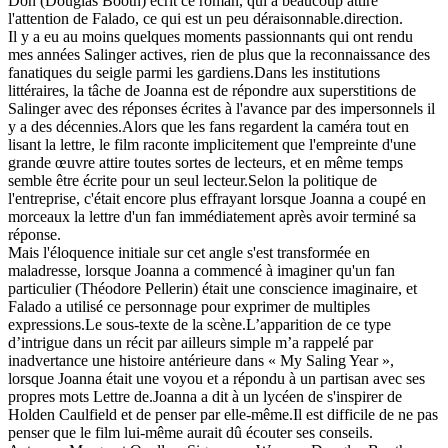
Don (Douglas Booth) écrit ce roman, qui a beaucoup attiré
l'attention de Falado, ce qui est un peu déraisonnable.direction.
Il y a eu au moins quelques moments passionnants qui ont rendu
mes années Salinger actives, rien de plus que la reconnaissance des
fanatiques du seigle parmi les gardiens.Dans les institutions
littéraires, la tâche de Joanna est de répondre aux superstitions de
Salinger avec des réponses écrites à l'avance par des impersonnels il
y a des décennies.Alors que les fans regardent la caméra tout en
lisant la lettre, le film raconte implicitement que l'empreinte d'une
grande œuvre attire toutes sortes de lecteurs, et en même temps
semble être écrite pour un seul lecteur.Selon la politique de
l'entreprise, c'était encore plus effrayant lorsque Joanna a coupé en
morceaux la lettre d'un fan immédiatement après avoir terminé sa
réponse.
Mais l'éloquence initiale sur cet angle s'est transformée en
maladresse, lorsque Joanna a commencé à imaginer qu'un fan
particulier (Théodore Pellerin) était une conscience imaginaire, et
Falado a utilisé ce personnage pour exprimer de multiples
expressions.Le sous-texte de la scène.L’apparition de ce type
d’intrigue dans un récit par ailleurs simple m’a rappelé par
inadvertance une histoire antérieure dans « My Saling Year »,
lorsque Joanna était une voyou et a répondu à un partisan avec ses
propres mots Lettre de.Joanna a dit à un lycéen de s'inspirer de
Holden Caulfield et de penser par elle-même.Il est difficile de ne pas
penser que le film lui-même aurait dû écouter ses conseils.