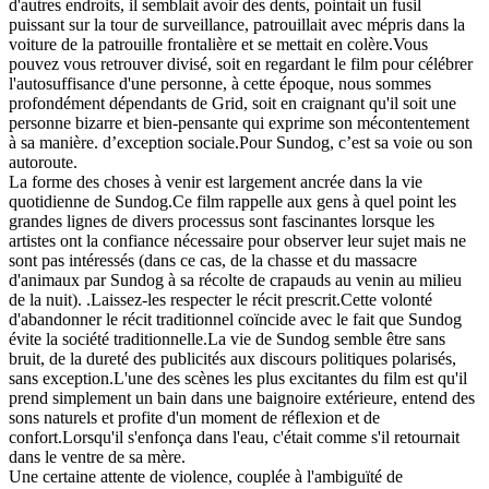
d'autres endroits, il semblait avoir des dents, pointait un fusil
puissant sur la tour de surveillance, patrouillait avec mépris dans la
voiture de la patrouille frontalière et se mettait en colère.Vous
pouvez vous retrouver divisé, soit en regardant le film pour célébrer
l'autosuffisance d'une personne, à cette époque, nous sommes
profondément dépendants de Grid, soit en craignant qu'il soit une
personne bizarre et bien-pensante qui exprime son mécontentement
à sa manière. d’exception sociale.Pour Sundog, c’est sa voie ou son
autoroute.
La forme des choses à venir est largement ancrée dans la vie
quotidienne de Sundog.Ce film rappelle aux gens à quel point les
grandes lignes de divers processus sont fascinantes lorsque les
artistes ont la confiance nécessaire pour observer leur sujet mais ne
sont pas intéressés (dans ce cas, de la chasse et du massacre
d'animaux par Sundog à sa récolte de crapauds au venin au milieu
de la nuit). .Laissez-les respecter le récit prescrit.Cette volonté
d'abandonner le récit traditionnel coïncide avec le fait que Sundog
évite la société traditionnelle.La vie de Sundog semble être sans
bruit, de la dureté des publicités aux discours politiques polarisés,
sans exception.L'une des scènes les plus excitantes du film est qu'il
prend simplement un bain dans une baignoire extérieure, entend des
sons naturels et profite d'un moment de réflexion et de
confort.Lorsqu'il s'enfonça dans l'eau, c'était comme s'il retournait
dans le ventre de sa mère.
Une certaine attente de violence, couplée à l'ambiguïté de