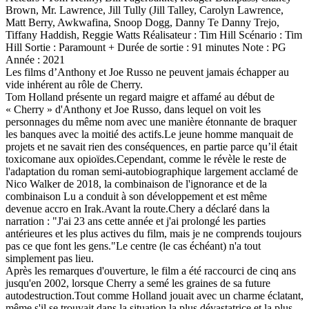
Brown, Mr. Lawrence, Jill Tully (Jill Talley, Carolyn Lawrence,
Matt Berry, Awkwafina, Snoop Dogg, Danny Te Danny Trejo,
Tiffany Haddish, Reggie Watts Réalisateur : Tim Hill Scénario : Tim
Hill Sortie : Paramount + Durée de sortie : 91 minutes Note : PG
Année : 2021
Les films d’Anthony et Joe Russo ne peuvent jamais échapper au
vide inhérent au rôle de Cherry.
Tom Holland présente un regard maigre et affamé au début de
« Cherry » d'Anthony et Joe Russo, dans lequel on voit les
personnages du même nom avec une manière étonnante de braquer
les banques avec la moitié des actifs.Le jeune homme manquait de
projets et ne savait rien des conséquences, en partie parce qu’il était
toxicomane aux opioïdes.Cependant, comme le révèle le reste de
l'adaptation du roman semi-autobiographique largement acclamé de
Nico Walker de 2018, la combinaison de l'ignorance et de la
combinaison Lu a conduit à son développement et est même
devenue accro en Irak.Avant la route.Chery a déclaré dans la
narration : "J'ai 23 ans cette année et j'ai prolongé les parties
antérieures et les plus actives du film, mais je ne comprends toujours
pas ce que font les gens."Le centre (le cas échéant) n'a tout
simplement pas lieu.
Après les remarques d'ouverture, le film a été raccourci de cinq ans
jusqu'en 2002, lorsque Cherry a semé les graines de sa future
autodestruction.Tout comme Holland jouait avec un charme éclatant,
même s'il se trouvait dans la situation la plus dévastatrice et la plus