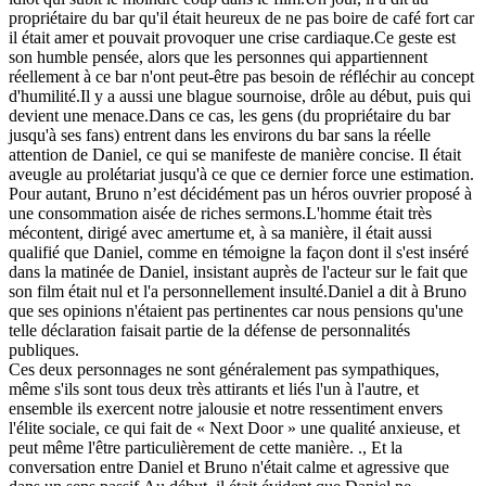
propriétaire du bar qu'il était heureux de ne pas boire de café fort car
il était amer et pouvait provoquer une crise cardiaque.Ce geste est
son humble pensée, alors que les personnes qui appartiennent
réellement à ce bar n'ont peut-être pas besoin de réfléchir au concept
d'humilité.Il y a aussi une blague sournoise, drôle au début, puis qui
devient une menace.Dans ce cas, les gens (du propriétaire du bar
jusqu'à ses fans) entrent dans les environs du bar sans la réelle
attention de Daniel, ce qui se manifeste de manière concise. Il était
aveugle au prolétariat jusqu'à ce que ce dernier force une estimation.
Pour autant, Bruno n’est décidément pas un héros ouvrier proposé à
une consommation aisée de riches sermons.L'homme était très
mécontent, dirigé avec amertume et, à sa manière, il était aussi
qualifié que Daniel, comme en témoigne la façon dont il s'est inséré
dans la matinée de Daniel, insistant auprès de l'acteur sur le fait que
son film était nul et l'a personnellement insulté.Daniel a dit à Bruno
que ses opinions n'étaient pas pertinentes car nous pensions qu'une
telle déclaration faisait partie de la défense de personnalités
publiques.
Ces deux personnages ne sont généralement pas sympathiques,
même s'ils sont tous deux très attirants et liés l'un à l'autre, et
ensemble ils exercent notre jalousie et notre ressentiment envers
l'élite sociale, ce qui fait de « Next Door » une qualité anxieuse, et
peut même l'être particulièrement de cette manière. ., Et la
conversation entre Daniel et Bruno n'était calme et agressive que