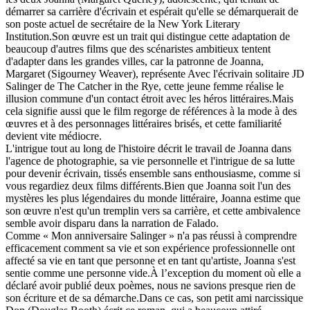
démarrer sa carrière d'écrivain et espérait qu'elle se démarquerait de
son poste actuel de secrétaire de la New York Literary
Institution.Son œuvre est un trait qui distingue cette adaptation de
beaucoup d'autres films que des scénaristes ambitieux tentent
d'adapter dans les grandes villes, car la patronne de Joanna,
Margaret (Sigourney Weaver), représente Avec l'écrivain solitaire JD
Salinger de The Catcher in the Rye, cette jeune femme réalise le
illusion commune d'un contact étroit avec les héros littéraires.Mais
cela signifie aussi que le film regorge de références à la mode à des
œuvres et à des personnages littéraires brisés, et cette familiarité
devient vite médiocre.
L'intrigue tout au long de l'histoire décrit le travail de Joanna dans
l'agence de photographie, sa vie personnelle et l'intrigue de sa lutte
pour devenir écrivain, tissés ensemble sans enthousiasme, comme si
vous regardiez deux films différents.Bien que Joanna soit l'un des
mystères les plus légendaires du monde littéraire, Joanna estime que
son œuvre n'est qu'un tremplin vers sa carrière, et cette ambivalence
semble avoir disparu dans la narration de Falado.
Comme « Mon anniversaire Salinger » n'a pas réussi à comprendre
efficacement comment sa vie et son expérience professionnelle ont
affecté sa vie en tant que personne et en tant qu'artiste, Joanna s'est
sentie comme une personne vide.À l’exception du moment où elle a
déclaré avoir publié deux poèmes, nous ne savions presque rien de
son écriture et de sa démarche.Dans ce cas, son petit ami narcissique