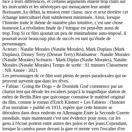
face à leurs différences, et certains arguments étaient trop clairs sur
les insécurités et les stéréotypes qui menaçaient leur amitié
florissante.Au début, la tension entre classe, race et sexe derrière cet
échange interculturel était subtilement minimisée. Ainsi, lorsque
l’histoire traite le thème de manière plus intuitive, c’est une chose
honteuse.La révélation finale de l’intrigue est peut-être aussi de
trop.Trop.Si ce film ajoutait un peu de minimalisme auto-imposé, il
pourrait avoir beaucoup plus de succès en tant qu’étude de
personnages.
Acteurs : Natalie Morales (Natalie Morales), Mark Duplass (Mark
Duplass), Disney Terry (Desean Terry) Réalisateur : Natalie Morales
(Natalie Morales) Scénario : Mark Diplas (Naslie Morales), Natalie
Morales (Natalie Morales) Temps de sortie : 91 minutes Classement
: NR Année : 2021
Les personnages de ce film sont pleins de peurs paradoxales qui ne
peuvent survenir que dans les rêves.
« Fabian : Going the Dogs » de Dominik Graf commence par un
chariot lent qui dévale les escaliers jusqu'à la magnifique station de
métro de Berlin.Bien que quiconque connaisse le matériel original
du film, comme le roman d'Erich Kästner « Les Fabiens : l'histoire
d'un moraliste » publié en 1931, espère que cette histoire se
déroulera dans deux endroits en Allemagne.Entre la Seconde Guerre
mondiale, mais maintenant c'est une évidence pour nous, car les
gens à l'écran portent entre autres des polos et des jeans.Cependant,
lorsque la caméra passe devant la gare et monte vers l'escalier d'en