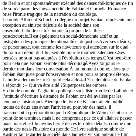
de Berlin et ont spontanément exécuté des danses folkloriques de fin
de soirée parmi les fans-sincérité de Fabian et Cornelia Romance.
brise l'ironie tragique de la narration du doublage.
Le noble Albrecht Schuch, collègue du projet Fabian, représente une
exception au sinistre ridicule de la société dans son
ensemble.Labude est très inquiet à propos de la thèse
postdoctorale.Il est également un social-démocrate actif et un
instigateur des principes de rationalité et de justice.Avec ses idéaux,
ce personnage, tout comme les navetteurs qui attendent sur le quai
du train au début du film, semble pour le moment silencieux.Ses
pensées ne sont pas adaptées à l'évolution des temps.C’est peut-être
pour cela que Fabian semble plus découragé.Ayez toujours le
dernier mot dans leur conversation.À un moment donné, alors que
Fabian était juste pour l'observation et non pour sa propre défense,
Labude a demandé : « En quoi cela aide-t-il ?Le défaitiste de Fabian
a répondu : « Qui va être aidé ?Superposez les ombres.
En fin de compte, l’agitation politique socialiste frivole de Labude et
l’attitude d’écriture à distance de Fabian ont été avalées par les
tendances historiques.Bien que le livre de Kästner ait été publié
moins de deux ans avant l'arrivée au pouvoir des nazis, il
transmettait la prémonition que la République de Weimar était sur le
point de se terminer, mais il ne comprenait pas ce qui allait se passer,
mais nous et le film avons hérité de ces terribles détails, comme une
partie des nazis.l'histoire du monde.Ce livre satirique sombre de
Kästner fait regarder la société dans laquelle vit son auteur.Le film