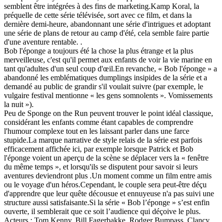
semblent être intégrées à des fins de marketing.Kamp Koral, la
préquelle de cette série télévisée, sort avec ce film, et dans la
dernière demi-heure, abandonnant une série d'intrigues et adoptant
une série de plans de retour au camp d'été, cela semble faire partie
d'une aventure rentable. .
Bob l'éponge a toujours été la chose la plus étrange et la plus
merveilleuse, c'est qu'il permet aux enfants de voir la vie marine en
tant qu'adultes d'un seul coup d'œil.En revanche, « Bob l'éponge » a
abandonné les emblématiques dumplings insipides de la série et a
demandé au public de grandir s'il voulait suivre (par exemple, le
vulgaire festival mentionne « les gens somnolents ». Vomissements
la nuit »).
Peu de Sponge on the Run peuvent trouver le point idéal classique,
considérant les enfants comme étant capables de comprendre
l'humour complexe tout en les laissant parler dans une farce
stupide.La marque narrative de style relais de la série est parfois
efficacement affichée ici, par exemple lorsque Patrick et Bob
l'éponge voient un aperçu de la scène se déplacer vers la « fenêtre
du même temps », et lorsqu'ils se disputent pour savoir si leurs
aventures deviendront plus .Un moment comme un film entre amis
ou le voyage d'un héros.Cependant, le couple sera peut-être déçu
d'apprendre que leur quête décousue et ennuyeuse n'a pas suivi une
structure aussi satisfaisante.Si la série « Bob l’éponge » s’est enfin
ouverte, il semblerait que ce soit l’audience qui déçoive le plus.
Acteurs : Tom Kenny, Bill Fagerbakke, Rodger Bumpass, Clancy