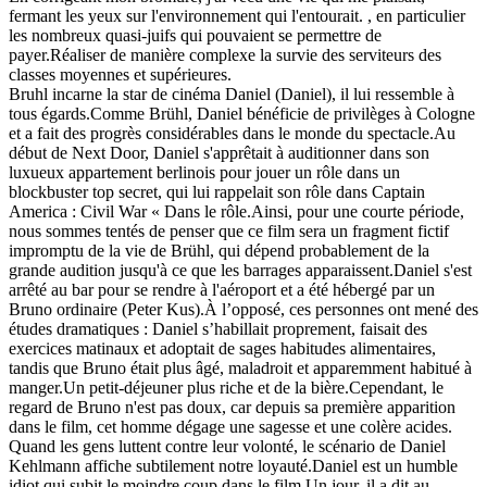
fermant les yeux sur l'environnement qui l'entourait. , en particulier
les nombreux quasi-juifs qui pouvaient se permettre de
payer.Réaliser de manière complexe la survie des serviteurs des
classes moyennes et supérieures.
Bruhl incarne la star de cinéma Daniel (Daniel), il lui ressemble à
tous égards.Comme Brühl, Daniel bénéficie de privilèges à Cologne
et a fait des progrès considérables dans le monde du spectacle.Au
début de Next Door, Daniel s'apprêtait à auditionner dans son
luxueux appartement berlinois pour jouer un rôle dans un
blockbuster top secret, qui lui rappelait son rôle dans Captain
America : Civil War « Dans le rôle.Ainsi, pour une courte période,
nous sommes tentés de penser que ce film sera un fragment fictif
impromptu de la vie de Brühl, qui dépend probablement de la
grande audition jusqu'à ce que les barrages apparaissent.Daniel s'est
arrêté au bar pour se rendre à l'aéroport et a été hébergé par un
Bruno ordinaire (Peter Kus).À l’opposé, ces personnes ont mené des
études dramatiques : Daniel s’habillait proprement, faisait des
exercices matinaux et adoptait de sages habitudes alimentaires,
tandis que Bruno était plus âgé, maladroit et apparemment habitué à
manger.Un petit-déjeuner plus riche et de la bière.Cependant, le
regard de Bruno n'est pas doux, car depuis sa première apparition
dans le film, cet homme dégage une sagesse et une colère acides.
Quand les gens luttent contre leur volonté, le scénario de Daniel
Kehlmann affiche subtilement notre loyauté.Daniel est un humble
idiot qui subit le moindre coup dans le film.Un jour, il a dit au