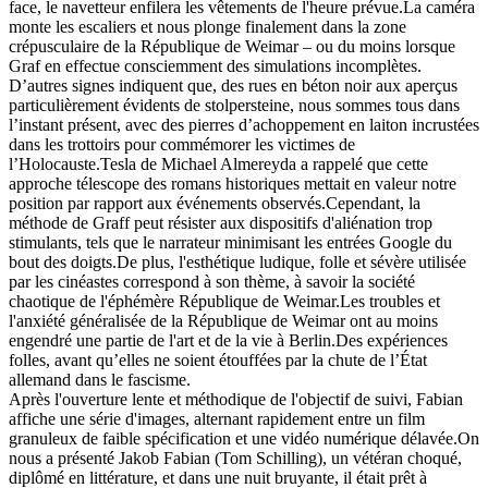
face, le navetteur enfilera les vêtements de l'heure prévue.La caméra
monte les escaliers et nous plonge finalement dans la zone
crépusculaire de la République de Weimar – ou du moins lorsque
Graf en effectue consciemment des simulations incomplètes.
D’autres signes indiquent que, des rues en béton noir aux aperçus
particulièrement évidents de stolpersteine, nous sommes tous dans
l’instant présent, avec des pierres d’achoppement en laiton incrustées
dans les trottoirs pour commémorer les victimes de
l’Holocauste.Tesla de Michael Almereyda a rappelé que cette
approche télescope des romans historiques mettait en valeur notre
position par rapport aux événements observés.Cependant, la
méthode de Graff peut résister aux dispositifs d'aliénation trop
stimulants, tels que le narrateur minimisant les entrées Google du
bout des doigts.De plus, l'esthétique ludique, folle et sévère utilisée
par les cinéastes correspond à son thème, à savoir la société
chaotique de l'éphémère République de Weimar.Les troubles et
l'anxiété généralisée de la République de Weimar ont au moins
engendré une partie de l'art et de la vie à Berlin.Des expériences
folles, avant qu’elles ne soient étouffées par la chute de l’État
allemand dans le fascisme.
Après l'ouverture lente et méthodique de l'objectif de suivi, Fabian
affiche une série d'images, alternant rapidement entre un film
granuleux de faible spécification et une vidéo numérique délavée.On
nous a présenté Jakob Fabian (Tom Schilling), un vétéran choqué,
diplômé en littérature, et dans une nuit bruyante, il était prêt à