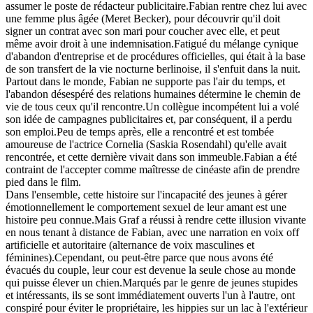
assumer le poste de rédacteur publicitaire.Fabian rentre chez lui avec
une femme plus âgée (Meret Becker), pour découvrir qu'il doit
signer un contrat avec son mari pour coucher avec elle, et peut
même avoir droit à une indemnisation.Fatigué du mélange cynique
d'abandon d'entreprise et de procédures officielles, qui était à la base
de son transfert de la vie nocturne berlinoise, il s'enfuit dans la nuit.
Partout dans le monde, Fabian ne supporte pas l'air du temps, et
l'abandon désespéré des relations humaines détermine le chemin de
vie de tous ceux qu'il rencontre.Un collègue incompétent lui a volé
son idée de campagnes publicitaires et, par conséquent, il a perdu
son emploi.Peu de temps après, elle a rencontré et est tombée
amoureuse de l'actrice Cornelia (Saskia Rosendahl) qu'elle avait
rencontrée, et cette dernière vivait dans son immeuble.Fabian a été
contraint de l'accepter comme maîtresse de cinéaste afin de prendre
pied dans le film.
Dans l'ensemble, cette histoire sur l'incapacité des jeunes à gérer
émotionnellement le comportement sexuel de leur amant est une
histoire peu connue.Mais Graf a réussi à rendre cette illusion vivante
en nous tenant à distance de Fabian, avec une narration en voix off
artificielle et autoritaire (alternance de voix masculines et
féminines).Cependant, ou peut-être parce que nous avons été
évacués du couple, leur cour est devenue la seule chose au monde
qui puisse élever un chien.Marqués par le genre de jeunes stupides
et intéressants, ils se sont immédiatement ouverts l'un à l'autre, ont
conspiré pour éviter le propriétaire, les hippies sur un lac à l'extérieur