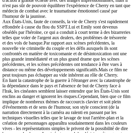
d'action à grande échelle avec des images impressionnantes, mais il
n'est pas sûr de pouvoir équilibrer l'expérience de Cherry en tant que
médecin de combat avec le traumatisme émotionnel causé par
l'humour de la jaunisse.
Aux États-Unis, faute de conseils, la vie de Cherry s'est rapidement
effondrée à cause du flou du SSPT.Lui et Emily sont devenus
obsédés par l'héroïne, ce qui a conduit à court terme à des bizarreries
telles que voler de l'argent aux dealers, des problèmes de trésorerie
et des vols de banque.Par rapport aux scènes précédentes, la
nouvelle vie criminelle du couple et les défis auxquels ils sont
confrontés en matière de toxicomanie et de désintoxication ont une
plus grande immédiateté et un plus grand drame que les scènes
précédentes, et les scènes précédentes ont tendance à être vues à
distance ou même des développements significatifs.Mais ce film ne
peut toujours pas échapper au vide inhérent au rôle de Cherry.
En liant la catastrophe de la guerre à l'étranger avec la catastrophe de
la dépendance dans le pays et l'absence de but de Cherry face à
l'Irak, les cinéastes semblent laisser entendre que les États-Unis sont
enclins au danger et ignorent les risques.Cependant, bien que ce film
implique de nombreux thèmes de raccourcis clavier et soit plein
d'événements et de sens de l'humour, son style conscient (de la
narration directement à la caméra au ralenti en passant par les
techniques visuelles telles que le lavage de tout l'arrière-plan et la
création de personnages apparaîtra soudainement dans les couleurs
vives - les représentations simples le privent de la possibilité de dire