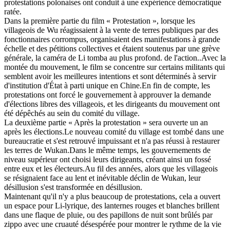
protestations polonaises ont conduit à une expérience démocratique
ratée.
Dans la première partie du film « Protestation », lorsque les
villageois de Wu réagissaient à la vente de terres publiques par des
fonctionnaires corrompus, organisaient des manifestations à grande
échelle et des pétitions collectives et étaient soutenus par une grève
générale, la caméra de Li tomba au plus profond. de l'action..Avec la
montée du mouvement, le film se concentre sur certains militants qui
semblent avoir les meilleures intentions et sont déterminés à servir
d'institution d'État à parti unique en Chine.En fin de compte, les
protestations ont forcé le gouvernement à approuver la demande
d'élections libres des villageois, et les dirigeants du mouvement ont
été dépêchés au sein du comité du village.
La deuxième partie « Après la protestation » sera ouverte un an
après les élections.Le nouveau comité du village est tombé dans une
bureaucratie et s'est retrouvé impuissant et n'a pas réussi à restaurer
les terres de Wukan.Dans le même temps, les gouvernements de
niveau supérieur ont choisi leurs dirigeants, créant ainsi un fossé
entre eux et les électeurs.Au fil des années, alors que les villageois
se résignaient face au lent et inévitable déclin de Wukan, leur
désillusion s'est transformée en désillusion.
Maintenant qu'il n'y a plus beaucoup de protestations, cela a ouvert
un espace pour Li-lyrique, des lanternes rouges et blanches brillent
dans une flaque de pluie, ou des papillons de nuit sont brûlés par
zippo avec une cruauté désespérée pour montrer le rythme de la vie