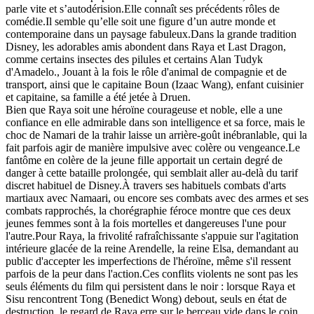
parle vite et s’autodérision.Elle connaît ses précédents rôles de
comédie.Il semble qu’elle soit une figure d’un autre monde et
contemporaine dans un paysage fabuleux.Dans la grande tradition
Disney, les adorables amis abondent dans Raya et Last Dragon,
comme certains insectes des pilules et certains Alan Tudyk
d'Amadelo., Jouant à la fois le rôle d'animal de compagnie et de
transport, ainsi que le capitaine Boun (Izaac Wang), enfant cuisinier
et capitaine, sa famille a été jetée à Druen.
Bien que Raya soit une héroïne courageuse et noble, elle a une
confiance en elle admirable dans son intelligence et sa force, mais le
choc de Namari de la trahir laisse un arrière-goût inébranlable, qui la
fait parfois agir de manière impulsive avec colère ou vengeance.Le
fantôme en colère de la jeune fille apportait un certain degré de
danger à cette bataille prolongée, qui semblait aller au-delà du tarif
discret habituel de Disney.À travers ses habituels combats d'arts
martiaux avec Namaari, ou encore ses combats avec des armes et ses
combats rapprochés, la chorégraphie féroce montre que ces deux
jeunes femmes sont à la fois mortelles et dangereuses l'une pour
l'autre.Pour Raya, la frivolité rafraîchissante s'appuie sur l'agitation
intérieure glacée de la reine Arendelle, la reine Elsa, demandant au
public d'accepter les imperfections de l'héroïne, même s'il ressent
parfois de la peur dans l'action.Ces conflits violents ne sont pas les
seuls éléments du film qui persistent dans le noir : lorsque Raya et
Sisu rencontrent Tong (Benedict Wong) debout, seuls en état de
destruction, le regard de Raya erre sur le berceau vide dans le coin. ,