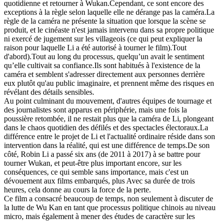
quotidienne et retourner à Wukan.Cependant, ce sont encore des
exceptions à la règle selon laquelle elle ne dérange pas la caméra.La
règle de la caméra ne présente la situation que lorsque la scène se
produit, et le cinéaste n'est jamais intervenu dans sa propre politique
ni exercé de jugement sur les villageois (ce qui peut expliquer la
raison pour laquelle Li a été autorisé à tourner le film).Tout
d'abord).Tout au long du processus, quelqu’un avait le sentiment
qu’elle cultivait sa confiance.Ils sont habitués à l'existence de la
caméra et semblent s'adresser directement aux personnes derrière
eux plutôt qu'au public imaginaire, et prennent même des risques en
révélant des détails sensibles.
Au point culminant du mouvement, d'autres équipes de tournage et
des journalistes sont apparus en périphérie, mais une fois la
poussière retombée, il ne restait plus que la caméra de Li, plongeant
dans le chaos quotidien des défilés et des spectacles électoraux.La
différence entre le projet de Li et l'actualité ordinaire réside dans son
intervention dans la réalité, qui est une différence de temps.De son
côté, Robin Li a passé six ans (de 2011 à 2017) à se battre pour
tourner Wukan, et peut-être plus important encore, sur les
conséquences, ce qui semble sans importance, mais c'est un
dévouement aux films embarqués, plus Avec sa durée de trois
heures, cela donne au cours la force de la perte.
Ce film a consacré beaucoup de temps, non seulement à discuter de
la lutte de Wu Kan en tant que processus politique chinois au niveau
micro, mais également à mener des études de caractère sur les