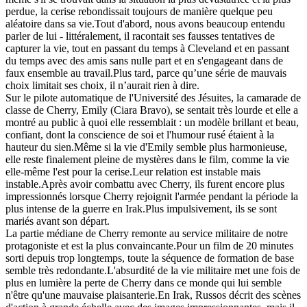
perdue, la cerise rebondissait toujours de manière quelque peu
aléatoire dans sa vie.Tout d'abord, nous avons beaucoup entendu
parler de lui - littéralement, il racontait ses fausses tentatives de
capturer la vie, tout en passant du temps à Cleveland et en passant
du temps avec des amis sans nulle part et en s'engageant dans de
faux ensemble au travail.Plus tard, parce qu’une série de mauvais
choix limitait ses choix, il n’aurait rien à dire.
Sur le pilote automatique de l'Université des Jésuites, la camarade de
classe de Cherry, Emily (Ciara Bravo), se sentait très lourde et elle a
montré au public à quoi elle ressemblait : un modèle brillant et beau,
confiant, dont la conscience de soi et l'humour rusé étaient à la
hauteur du sien.Même si la vie d'Emily semble plus harmonieuse,
elle reste finalement pleine de mystères dans le film, comme la vie
elle-même l'est pour la cerise.Leur relation est instable mais
instable.Après avoir combattu avec Cherry, ils furent encore plus
impressionnés lorsque Cherry rejoignit l'armée pendant la période la
plus intense de la guerre en Irak.Plus impulsivement, ils se sont
mariés avant son départ.
La partie médiane de Cherry remonte au service militaire de notre
protagoniste et est la plus convaincante.Pour un film de 20 minutes
sorti depuis trop longtemps, toute la séquence de formation de base
semble très redondante.L'absurdité de la vie militaire met une fois de
plus en lumière la perte de Cherry dans ce monde qui lui semble
n'être qu'une mauvaise plaisanterie.En Irak, Russos décrit des scènes