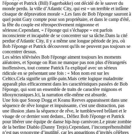
l'éponge et Patrick (Bill) Fagerbakke) ont décidé de le sauver du
monde perdu. la ville d’Atlantic City, qui est « un terrible et infâme
cloaque de dépravation morale ».Les fans de Bob l'éponge sauront à
quel point Gary compte pour son propriétaire, et dans le camp d'été,
la fête du couple est rétrospectivement mignonne et
sérieuse.Cependant, « l’éponge qui s’échappe » est parfois
inconsciente et incapable de se concentrer sur sa tâche.Dans la cité
perdue d'Atlantic City, il y a même une longue période de jeu, où
Bob l'éponge et Patrick découvrent qu'ils ne peuvent pas toujours se
concentrer dessus.
Les séries télévisées Bob l'éponge aiment toujours les moments
aléatoires, et Sponge on Run ne manque pas non plus d'étrangetés
inoffensives, tout comme Patrick l'a expliqué avec un sérieux
ridicule en se présentant une fois : « Mon nom est sur les
Celtics.Cela signifie un grille-pain.Mais cette logique maladroite
apparaît plus efficacement dans les caractéristiques passées de Bob
l'éponge, qui sont un ensemble de traits de caractère mignons et
idiosyncrasiques.Ici, la narration elle-même est absurde.
Une fois que Snoop Dogg et Keanu Reeves apparaissent dans une
séquence de rêve longue et impuissante, c'est une distraction, pas
une illusion ;dans la séquence de rêve, le tumbleweed brûlant et le
visage de ce dernier sont dedans., Défiez Bob l'éponge et Patrick
pour libérer une équipe de danse hip-hop carnivore.Le pirate zombie
de la berline Diablo (Danny Trejo).Cependant, l’incompréhensibilité
n’est pas synonyme d’inutilité, car les apparitions d’invités célèbres