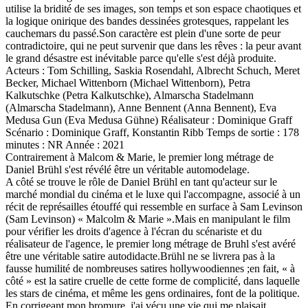
utilise la bridité de ses images, son temps et son espace chaotiques et
la logique onirique des bandes dessinées grotesques, rappelant les
cauchemars du passé.Son caractère est plein d'une sorte de peur
contradictoire, qui ne peut survenir que dans les rêves : la peur avant
le grand désastre est inévitable parce qu'elle s'est déjà produite.
Acteurs : Tom Schilling, Saskia Rosendahl, Albrecht Schuch, Meret
Becker, Michael Wittenborn (Michael Wittenborn), Petra
Kalkutschke (Petra Kalkutschke), Almarscha Stadelmann
(Almarscha Stadelmann), Anne Bennent (Anna Bennent), Eva
Medusa Gun (Eva Medusa Gühne) Réalisateur : Dominique Graff
Scénario : Dominique Graff, Konstantin Ribb Temps de sortie : 178
minutes : NR Année : 2021
Contrairement à Malcom & Marie, le premier long métrage de
Daniel Brühl s'est révélé être un véritable automodelage.
A côté se trouve le rôle de Daniel Brühl en tant qu'acteur sur le
marché mondial du cinéma et le luxe qui l'accompagne, associé à un
récit de représailles étouffé qui ressemble en surface à Sam Levinson
(Sam Levinson) « Malcolm & Marie ».Mais en manipulant le film
pour vérifier les droits d'agence à l'écran du scénariste et du
réalisateur de l'agence, le premier long métrage de Bruhl s'est avéré
être une véritable satire autodidacte.Brühl ne se livrera pas à la
fausse humilité de nombreuses satires hollywoodiennes ;en fait, « à
côté » est la satire cruelle de cette forme de complicité, dans laquelle
les stars de cinéma, et même les gens ordinaires, font de la politique.
En corrigeant mon bromure, j'ai vécu une vie qui me plaisait,