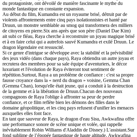
du protagoniste, ont dévoilé de manière fascinante le mythe du
monde fantastique en constante expansion.
Au début du film, Kumandra est un royaume brisé, détruit par de
violents affrontements entre cinq pays isolationnistes et hanté par
Druun, un monstre semblable au smog qui transformera des milliers
de citoyens en pierre.Six ans après que son père (Daniel Dae Kim)
ait subi ce fléau, Raya cherche à reconstruire un joyau magique brisé
et à en faire celui qui a autrefois sauvé Kumandra et exilé Druun. Le
dragon légendaire est ressuscité.
Si ce genre d'intrigue se développe avec la stabilité et la prévisibilité
des jeux vidéo (dans chaque pays), Raya obtiendra un autre joyau et
recrutera des membres pour sa sale équipe d'aventuriers, le décor
luxuriant et l'évolution de Raya éviteront tout sentiment de
répétition.Surtout, Raya a un problème de confiance : c'est sa propre
fausse croyance dans la « nerd du dragon » voisine, Gemma Chan
(Gemma Chan), lorsqu'elle était jeune, qui a conduit à la destruction
de la gemme et à la libération de Druun.Chacun des nouveaux
compagnons de Raya l'oblige à affronter sa peur de perdre
confiance, et ce film reflète bien les démons des filles dans le
domaine géopolitique, et les cinq pays refusent d'unifier les menaces
auxquelles elles font face.
En tant que sauveur de Raya, le dragon d'eau Sisu, Awkwafina offre
une performance sonore de scène unique et volée, qui rappelle
inévitablement Robin Williams d'Aladdin de Disney.) L'assistant.Sur
fond sublime de l’épopée fantastique de haute altitude, Awkwafina