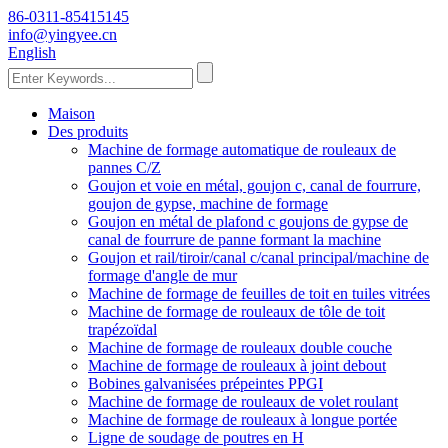
86-0311-85415145
info@yingyee.cn
English
Maison
Des produits
Machine de formage automatique de rouleaux de
pannes C/Z
Goujon et voie en métal, goujon c, canal de fourrure,
goujon de gypse, machine de formage
Goujon en métal de plafond c goujons de gypse de
canal de fourrure de panne formant la machine
Goujon et rail/tiroir/canal c/canal principal/machine de
formage d'angle de mur
Machine de formage de feuilles de toit en tuiles vitrées
Machine de formage de rouleaux de tôle de toit
trapézoïdal
Machine de formage de rouleaux double couche
Machine de formage de rouleaux à joint debout
Bobines galvanisées prépeintes PPGI
Machine de formage de rouleaux de volet roulant
Machine de formage de rouleaux à longue portée
Ligne de soudage de poutres en H