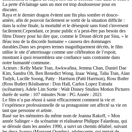
La perte d'éclairage sans un mot est trop douloureuse pour en
discuter.
Raya et le dernier dragon évitent une fin plus sombre et douce-
amère, afin de pouvoir facilement se sortir de la situation difficile :
dans la scène finale, la mortalité et le désespoir sans fond s'inversent
facilement.Cependant, ce jeune public n’a peut-être pas besoin des
films Disney pour lui dire que, comme le Druun décrit par Sisu, « le
fléau issu de la discorde humaine » causera des dommages
durables.Dans ses propres termes magnifiquement décrits, le film
utilise le site d’atterrissage comme une célébration de l’espoir,
montrant à quoi ressemblera une confiance sans contrainte dans
notre humanité commune.
Acteurs : Kelly Marie Tran, Awkwafina, Jemma Chan, Daniel Dae
Kim, Sandra Oh, Ben Benedict Wong, Izaac Wang, Talia Tran, Alan
Tudyk, Lucille Soong, Patty · Harrison (Patti Harrison), Ross Butler
(Ross Butler) Réalisateur : Don Hall, Carlos Lopez Estrada
(scénariste), Adele Lim Sortie : Walt Disney Studios Motion Pictures
durée de sortie : 107 minutes Note : PG Année : 2021
Le film n’a pas réussi à saisir efficacement comment la vie et
l’expérience professionnelle de sa protagoniste ont affecté sa vie en
tant que personne et artiste.
Basé sur les mémoires du même nom de Joanna Rakoff, « Mon
année Salinger » du scénariste et réalisateur Philippe Falardeau, qui
se déroule dans les années 1990, a suivi un chemin délabré, suivant
les deux Joanna (Margaret Querley), adolescente, qui tentait de