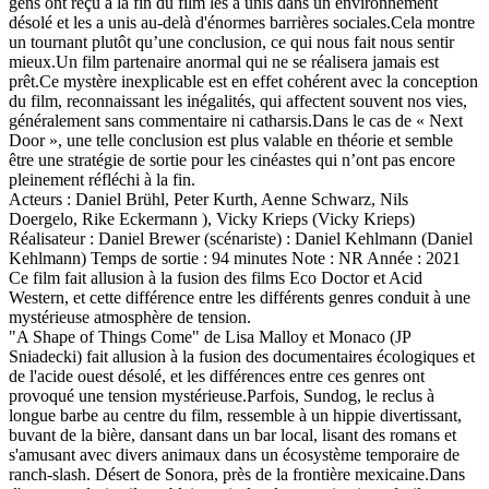
gens ont reçu à la fin du film les a unis dans un environnement
désolé et les a unis au-delà d'énormes barrières sociales.Cela montre
un tournant plutôt qu’une conclusion, ce qui nous fait nous sentir
mieux.Un film partenaire anormal qui ne se réalisera jamais est
prêt.Ce mystère inexplicable est en effet cohérent avec la conception
du film, reconnaissant les inégalités, qui affectent souvent nos vies,
généralement sans commentaire ni catharsis.Dans le cas de « Next
Door », une telle conclusion est plus valable en théorie et semble
être une stratégie de sortie pour les cinéastes qui n’ont pas encore
pleinement réfléchi à la fin.
Acteurs : Daniel Brühl, Peter Kurth, Aenne Schwarz, Nils
Doergelo, Rike Eckermann ), Vicky Krieps (Vicky Krieps)
Réalisateur : Daniel Brewer (scénariste) : Daniel Kehlmann (Daniel
Kehlmann) Temps de sortie : 94 minutes Note : NR Année : 2021
Ce film fait allusion à la fusion des films Eco Doctor et Acid
Western, et cette différence entre les différents genres conduit à une
mystérieuse atmosphère de tension.
"A Shape of Things Come" de Lisa Malloy et Monaco (JP
Sniadecki) fait allusion à la fusion des documentaires écologiques et
de l'acide ouest désolé, et les différences entre ces genres ont
provoqué une tension mystérieuse.Parfois, Sundog, le reclus à
longue barbe au centre du film, ressemble à un hippie divertissant,
buvant de la bière, dansant dans un bar local, lisant des romans et
s'amusant avec divers animaux dans un écosystème temporaire de
ranch-slash. Désert de Sonora, près de la frontière mexicaine.Dans