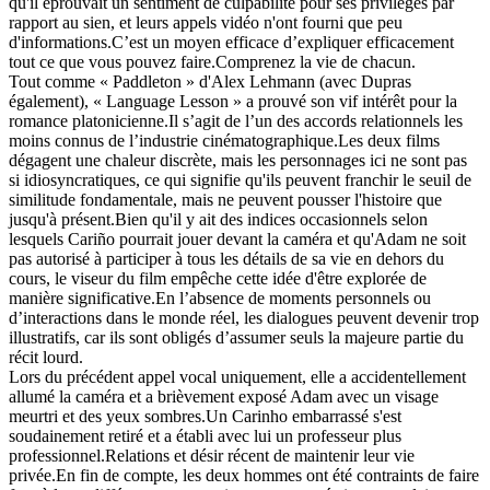
qu'il éprouvait un sentiment de culpabilité pour ses privilèges par
rapport au sien, et leurs appels vidéo n'ont fourni que peu
d'informations.C’est un moyen efficace d’expliquer efficacement
tout ce que vous pouvez faire.Comprenez la vie de chacun.
Tout comme « Paddleton » d'Alex Lehmann (avec Dupras
également), « Language Lesson » a prouvé son vif intérêt pour la
romance platonicienne.Il s’agit de l’un des accords relationnels les
moins connus de l’industrie cinématographique.Les deux films
dégagent une chaleur discrète, mais les personnages ici ne sont pas
si idiosyncratiques, ce qui signifie qu'ils peuvent franchir le seuil de
similitude fondamentale, mais ne peuvent pousser l'histoire que
jusqu'à présent.Bien qu'il y ait des indices occasionnels selon
lesquels Cariño pourrait jouer devant la caméra et qu'Adam ne soit
pas autorisé à participer à tous les détails de sa vie en dehors du
cours, le viseur du film empêche cette idée d'être explorée de
manière significative.En l’absence de moments personnels ou
d’interactions dans le monde réel, les dialogues peuvent devenir trop
illustratifs, car ils sont obligés d’assumer seuls la majeure partie du
récit lourd.
Lors du précédent appel vocal uniquement, elle a accidentellement
allumé la caméra et a brièvement exposé Adam avec un visage
meurtri et des yeux sombres.Un Carinho embarrassé s'est
soudainement retiré et a établi avec lui un professeur plus
professionnel.Relations et désir récent de maintenir leur vie
privée.En fin de compte, les deux hommes ont été contraints de faire