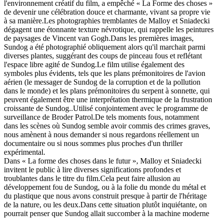
l'environnement créatif du film, a empêché « La Forme des choses »
de devenir une célébration douce et charmante, vivant sa propre vie
à sa manière.Les photographies tremblantes de Malloy et Sniadecki
dégagent une étonnante texture névrotique, qui rappelle les peintures
de paysages de Vincent van Gogh.Dans les premières images,
Sundog a été photographié obliquement alors qu'il marchait parmi
diverses plantes, suggérant des coups de pinceau fous et reflétant
l'espace libre agité de Sundog.Le film utilise également des
symboles plus évidents, tels que les plans prémonitoires de l'avion
aérien (le messager de Sundog de la corruption et de la pollution
dans le monde) et les plans prémonitoires du serpent à sonnette, qui
peuvent également être une interprétation thermique de la frustration
croissante de Sundog..Utilisé conjointement avec le programme de
surveillance de Broder Patrol.De tels moments fous, notamment
dans les scènes où Sundog semble avoir commis des crimes graves,
nous amènent à nous demander si nous regardons réellement un
documentaire ou si nous sommes plus proches d'un thriller
expérimental.
Dans « La forme des choses dans le futur », Malloy et Sniadecki
invitent le public à lire diverses significations profondes et
troublantes dans le titre du film.Cela peut faire allusion au
développement fou de Sundog, ou à la folie du monde du métal et
du plastique que nous avons construit presque à partir de l'héritage
de la nature, ou les deux.Dans cette situation plutôt inquiétante, on
pourrait penser que Sundog allait succomber à la machine moderne