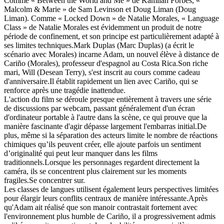
Comme « Between the World and Me » de Kamilah Forbes, «
Malcolm & Marie » de Sam Levinson et Doug Liman (Doug
Liman). Comme « Locked Down » de Natalie Morales, « Language
Class » de Natalie Morales est évidemment un produit de notre
période de confinement, et son principe est particulièrement adapté à
ses limites techniques.Mark Duplas (Marc Duplas) (a écrit le
scénario avec Morales) incarne Adam, un nouvel élève à distance de
Cariño (Morales), professeur d'espagnol au Costa Rica.Son riche
mari, Will (Desean Terry), s'est inscrit au cours comme cadeau
d'anniversaire.Il établit rapidement un lien avec Cariño, qui se
renforce après une tragédie inattendue.
L'action du film se déroule presque entièrement à travers une série
de discussions par webcam, passant généralement d'un écran
d'ordinateur portable à l'autre dans la scène, ce qui prouve que la
manière fascinante d'agir dépasse largement l'embarras initial.De
plus, même si la séparation des acteurs limite le nombre de réactions
chimiques qu’ils peuvent créer, elle ajoute parfois un sentiment
d’originalité qui peut leur manquer dans les films
traditionnels.Lorsque les personnages regardent directement la
caméra, ils se concentrent plus clairement sur les moments
fragiles.Se concentrer sur.
Les classes de langues utilisent également leurs perspectives limitées
pour élargir leurs conflits centraux de manière intéressante.Après
qu'Adam ait réalisé que son manoir contrastait fortement avec
l'environnement plus humble de Cariño, il a progressivement admis