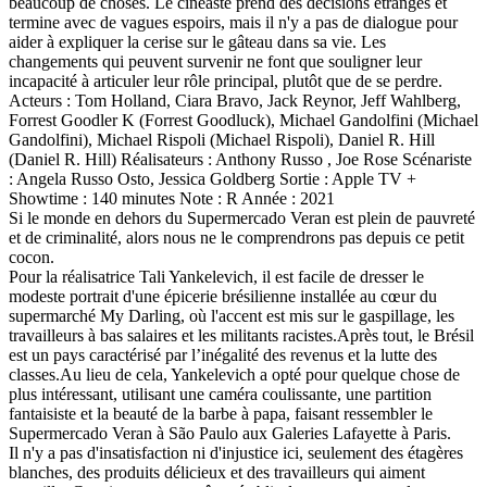
beaucoup de choses. Le cinéaste prend des décisions étranges et
termine avec de vagues espoirs, mais il n'y a pas de dialogue pour
aider à expliquer la cerise sur le gâteau dans sa vie. Les
changements qui peuvent survenir ne font que souligner leur
incapacité à articuler leur rôle principal, plutôt que de se perdre.
Acteurs : Tom Holland, Ciara Bravo, Jack Reynor, Jeff Wahlberg,
Forrest Goodler K (Forrest Goodluck), Michael Gandolfini (Michael
Gandolfini), Michael Rispoli (Michael Rispoli), Daniel R. Hill
(Daniel R. Hill) Réalisateurs : Anthony Russo , Joe Rose Scénariste
: Angela Russo Osto, Jessica Goldberg Sortie : Apple TV +
Showtime : 140 minutes Note : R Année : 2021
Si le monde en dehors du Supermercado Veran est plein de pauvreté
et de criminalité, alors nous ne le comprendrons pas depuis ce petit
cocon.
Pour la réalisatrice Tali Yankelevich, il est facile de dresser le
modeste portrait d'une épicerie brésilienne installée au cœur du
supermarché My Darling, où l'accent est mis sur le gaspillage, les
travailleurs à bas salaires et les militants racistes.Après tout, le Brésil
est un pays caractérisé par l’inégalité des revenus et la lutte des
classes.Au lieu de cela, Yankelevich a opté pour quelque chose de
plus intéressant, utilisant une caméra coulissante, une partition
fantaisiste et la beauté de la barbe à papa, faisant ressembler le
Supermercado Veran à São Paulo aux Galeries Lafayette à Paris.
Il n'y a pas d'insatisfaction ni d'injustice ici, seulement des étagères
blanches, des produits délicieux et des travailleurs qui aiment