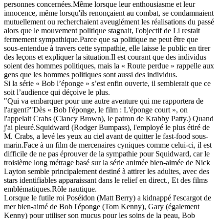
personnes concernées.Même lorsque leur enthousiasme et leur
innocence, même lorsqu'ils renonçaient au combat, se condamnaient
mutuellement ou recherchaient aveuglément les réalisations du passé
alors que le mouvement politique stagnait, l'objectif de Li restait
fermement sympathique.Parce que sa politique ne peut être que
sous-entendue à travers cette sympathie, elle laisse le public en tirer
des leçons et expliquer la situation.Il est courant que des individus
soient des hommes politiques, mais la « Route perdue » rappelle aux
gens que les hommes politiques sont aussi des individus.
Si la série « Bob l’éponge » s’est enfin ouverte, il semblerait que ce
soit l’audience qui déçoive le plus.
"Qui va embarquer pour une autre aventure qui me rapportera de
l'argent?"Dès « Bob l'éponge, le film : L'éponge court », on
l'appelait Crabs (Clancy Brown), le patron de Krabby Patty.) Quand
j'ai pleuré.Squidward (Rodger Bumpass), l'employé le plus étiré de
M. Crabs, a levé les yeux au ciel avant de quitter le fast-food sous-
marin.Face à un film de mercenaires cyniques comme celui-ci, il est
difficile de ne pas éprouver de la sympathie pour Squidward, car le
troisième long métrage basé sur la série animée bien-aimée de Nick
Layton semble principalement destiné à attirer les adultes, avec des
stars identifiables apparaissant dans le relief en direct., Et des films
emblématiques.Rôle nautique.
Lorsque le futile roi Poséidon (Matt Berry) a kidnappé l'escargot de
mer bien-aimé de Bob l'éponge (Tom Kenny), Gary (également
Kenny) pour utiliser son mucus pour les soins de la peau, Bob