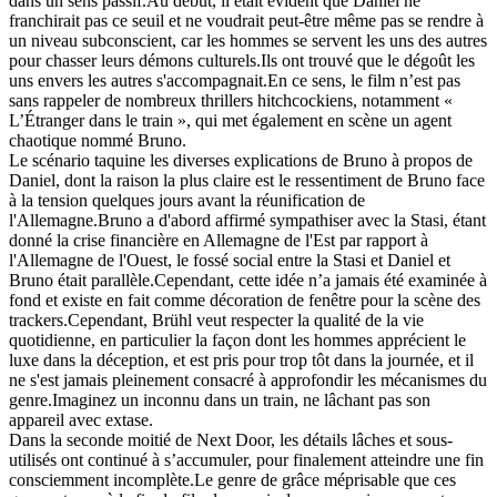
dans un sens passif.Au début, il était évident que Daniel ne
franchirait pas ce seuil et ne voudrait peut-être même pas se rendre à
un niveau subconscient, car les hommes se servent les uns des autres
pour chasser leurs démons culturels.Ils ont trouvé que le dégoût les
uns envers les autres s'accompagnait.En ce sens, le film n’est pas
sans rappeler de nombreux thrillers hitchcockiens, notamment «
L’Étranger dans le train », qui met également en scène un agent
chaotique nommé Bruno.
Le scénario taquine les diverses explications de Bruno à propos de
Daniel, dont la raison la plus claire est le ressentiment de Bruno face
à la tension quelques jours avant la réunification de
l'Allemagne.Bruno a d'abord affirmé sympathiser avec la Stasi, étant
donné la crise financière en Allemagne de l'Est par rapport à
l'Allemagne de l'Ouest, le fossé social entre la Stasi et Daniel et
Bruno était parallèle.Cependant, cette idée n’a jamais été examinée à
fond et existe en fait comme décoration de fenêtre pour la scène des
trackers.Cependant, Brühl veut respecter la qualité de la vie
quotidienne, en particulier la façon dont les hommes apprécient le
luxe dans la déception, et est pris pour trop tôt dans la journée, et il
ne s'est jamais pleinement consacré à approfondir les mécanismes du
genre.Imaginez un inconnu dans un train, ne lâchant pas son
appareil avec extase.
Dans la seconde moitié de Next Door, les détails lâches et sous-
utilisés ont continué à s’accumuler, pour finalement atteindre une fin
consciemment incomplète.Le genre de grâce méprisable que ces