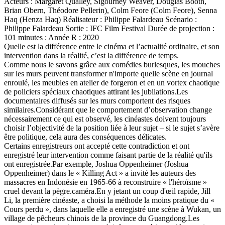
Acteurs : Margaret Qualley, Sigourney Weaver, Douglas Booth,
Brian Obern, Théodore Pellerin), Colm Feore (Colm Feore), Senna
Haq (Henza Haq) Réalisateur : Philippe Falardeau Scénario :
Philippe Falardeau Sortie : IFC Film Festival Durée de projection :
101 minutes : Année R : 2020
Quelle est la différence entre le cinéma et l’actualité ordinaire, et son
intervention dans la réalité, c’est la différence de temps.
Comme nous le savons grâce aux comédies burlesques, les mouches
sur les murs peuvent transformer n'importe quelle scène en journal
enroulé, les meubles en atelier de forgeron et en un vortex chaotique
de policiers spéciaux chaotiques attirant les jubilations.Les
documentaires diffusés sur les murs comportent des risques
similaires.Considérant que le comportement d’observation change
nécessairement ce qui est observé, les cinéastes doivent toujours
choisir l’objectivité de la position liée à leur sujet – si le sujet s’avère
être politique, cela aura des conséquences délicates.
Certains enregistreurs ont accepté cette contradiction et ont
enregistré leur intervention comme faisant partie de la réalité qu'ils
ont enregistrée.Par exemple, Joshua Oppenheimer (Joshua
Oppenheimer) dans le « Killing Act » a invité les auteurs des
massacres en Indonésie en 1965-66 à reconstruire « l'héroïsme »
cruel devant la pègre.caméra.En y jetant un coup d'œil rapide, Jill
Li, la première cinéaste, a choisi la méthode la moins pratique du «
Cours perdu », dans laquelle elle a enregistré une scène à Wukan, un
village de pêcheurs chinois de la province du Guangdong.Les